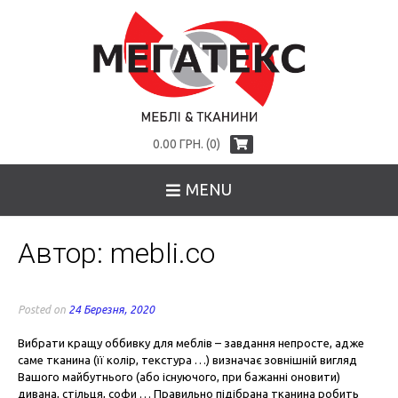
0.00 ГРН. (0)
MENU
Автор:
mebli.co
Posted on
24 Березня, 2020
Вибрати кращу оббивку для меблів – завдання непросте, адже
саме тканина (її колір, текстура …) визначає зовнішній вигляд
Вашого майбутнього (або існуючого, при бажанні оновити)
дивана, стільця, софи … Правильно підібрана тканина робить